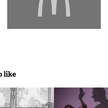
 like
cário - Dead 
Instituto Natu
Cyrk