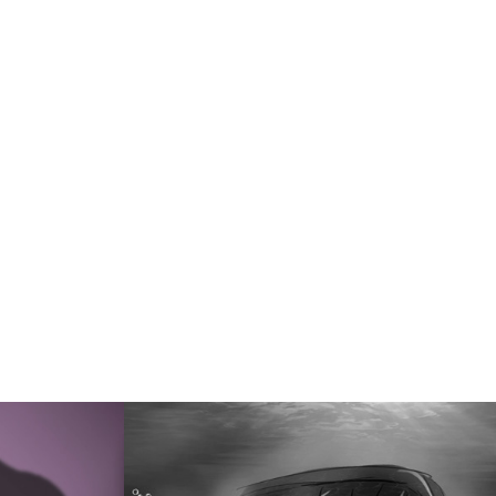
ra- 
Mercedes - Sweet 
Filmes