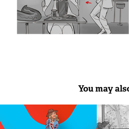
You may also
AOC - Today
O Boti
Pixel
2018